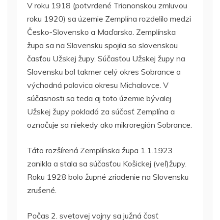
V roku 1918 (potvrdené Trianonskou zmluvou
roku 1920) sa územie Zemplína rozdelilo medzi
Česko-Slovensko a Maďarsko. Zemplínska
župa sa na Slovensku spojila so slovenskou
časťou Užskej župy. Súčasťou Užskej župy na
Slovensku bol takmer celý okres Sobrance a
východná polovica okresu Michalovce. V
súčasnosti sa teda aj toto územie bývalej
Užskej župy pokladá za súčasť Zemplína a
označuje sa niekedy ako mikroregión Sobrance.
Táto rozšírená Zemplínska župa 1.1.1923
zanikla a stala sa súčasťou Košickej (veľ)župy.
Roku 1928 bolo župné zriadenie na Slovensku
zrušené.
Počas 2. svetovej vojny sa južná časť