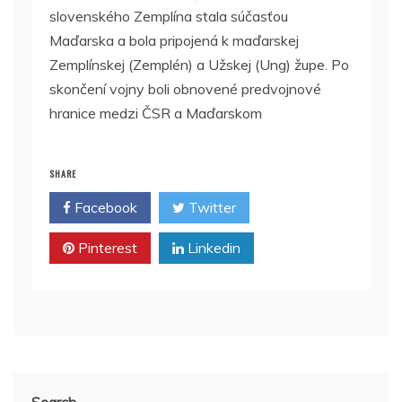
slovenského Zemplína stala súčasťou
Maďarska a bola pripojená k maďarskej
Zemplínskej (Zemplén) a Užskej (Ung) župe. Po
skončení vojny boli obnovené predvojnové
hranice medzi ČSR a Maďarskom
SHARE
Facebook
Twitter
Pinterest
Linkedin