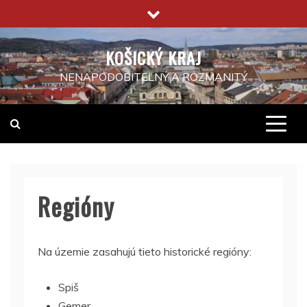
Skip
to
content
KOŠICKÝ KRAJ
NENAPODOBITEĽNÝ A ROZMANITÝ
Regióny
Na územie zasahujú tieto historické regióny:
Spiš
Gemer