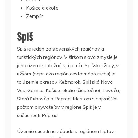
Košice a okolie
Zemplín
Spiš
Spiš je jeden zo slovenských regiónov a
turistických regiónov. V širšom slova zmysle je
jeho územie totožné s územím Spišskej župy, v
užšom (napr. ako región cestovného ruchu) je
to územie okresov Kežmarok, Spišská Nová
Ves, Gelnica, Košice-okolie (čiastočne), Levoča,
Stará Ľubovňa a Poprad. Mestom s najväčším
počtom obyvateľov v regióne Spiš je v
súčasnosti Poprad.
Územie susedí na západe s regiónom Liptov,