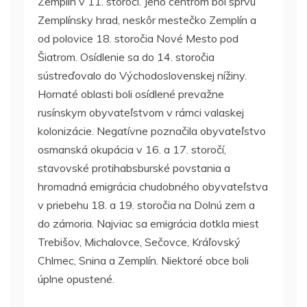
Zemplín v 11. storočí. Jeho centrom bol sprvu
Zemplínsky hrad, neskôr mestečko Zemplín a
od polovice 18. storočia Nové Mesto pod
Šiatrom. Osídlenie sa do 14. storočia
sústreďovalo do Východoslovenskej nížiny.
Hornaté oblasti boli osídlené prevažne
rusínskym obyvateľstvom v rámci valaskej
kolonizácie. Negatívne poznačila obyvateľstvo
osmanská okupácia v 16. a 17. storočí,
stavovské protihabsburské povstania a
hromadná emigrácia chudobného obyvateľstva
v priebehu 18. a 19. storočia na Dolnú zem a
do zámoria. Najviac sa emigrácia dotkla miest
Trebišov, Michalovce, Sečovce, Kráľovský
Chlmec, Snina a Zemplín. Niektoré obce boli
úplne opustené.