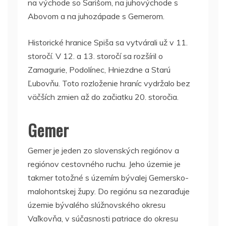
na východe so Šarišom, na juhovýchode s
Abovom a na juhozápade s Gemerom.
Historické hranice Spiša sa vytvárali už v 11.
storočí. V 12. a 13. storočí sa rozšíril o
Zamagurie, Podolínec, Hniezdne a Starú
Ľubovňu. Toto rozloženie hraníc vydržalo bez
väčších zmien až do začiatku 20. storočia.
Gemer
Gemer je jeden zo slovenských regiónov a
regiónov cestovného ruchu. Jeho územie je
takmer totožné s územím bývalej Gemersko-
malohontskej župy. Do regiónu sa nezaraďuje
územie bývalého slúžnovského okresu
Vaľkovňa, v súčasnosti patriace do okresu