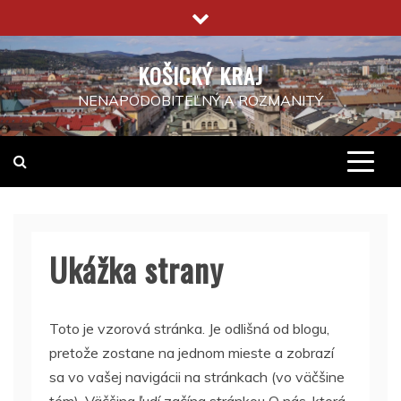
Skip
to
content
KOŠICKÝ KRAJ
NENAPODOBITEĽNÝ A ROZMANITÝ
Ukážka strany
Toto je vzorová stránka. Je odlišná od blogu,
pretože zostane na jednom mieste a zobrazí
sa vo vašej navigácii na stránkach (vo väčšine