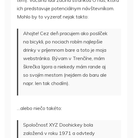
tém). Väčšina ľudí začína stránkou O nás, ktorá
ich predstavuje potenciálnym návštevníkom.
Mohlo by to vyzerať nejak takto:
Ahojte! Cez deň pracujem ako poslíček
na bicykli, po nociach robím najlepšie
drinky v príjemnom bare a toto je moja
webstránka. Bývam v Trenčíne, mám
škrečka Igora a niekedy mám rande aj
so svojím mestom (nejdem do baru ale
napr. len tak chodím).
…alebo niečo takéto:
Spoločnosť XYZ Doohickey bola
založená v roku 1971 a odvtedy