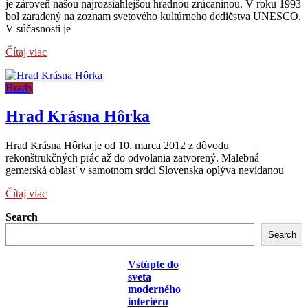
je zároveň našou najrozsiahlejšou hradnou zrúcaninou. V roku 1993
bol zaradený na zoznam svetového kultúrneho dedičstva UNESCO.
V súčasnosti je
Čítaj viac
Hrady
Hrad Krásna Hôrka
Hrad Krásna Hôrka je od 10. marca 2012 z dôvodu
rekonštrukčných prác až do odvolania zatvorený. Malebná
gemerská oblasť v samotnom srdci Slovenska oplýva nevídanou
Čítaj viac
Search
Search
Vstúpte do
sveta
moderného
interiéru